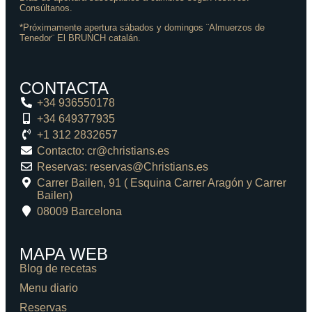
Consúltanos.
*Próximamente apertura sábados y domingos ¨Almuerzos de
Tenedor¨ El BRUNCH catalán.
CONTACTA
+34 936550178
+34 649377935
+1 312 2832657
Contacto: cr@christians.es
Reservas: reservas@Christians.es
Carrer Bailen, 91 ( Esquina Carrer Aragón y Carrer
Bailen)
08009 Barcelona
MAPA WEB
Blog de recetas
Menu diario
Reservas