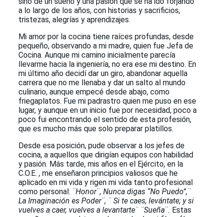
sino de un sueño y una pasión que se ha ido forjando
a lo largo de los años, con historias y sacrificios,
tristezas, alegrías y aprendizajes.
Mi amor por la cocina tiene raíces profundas, desde
pequeño, observando a mi madre, quien fue Jefa de
Cocina. Aunque mi camino inicialmente parecía
llevarme hacia la ingeniería, no era ese mi destino. En
mi último año decidí dar un giro, abandonar aquella
carrera que no me llenaba y dar un salto al mundo
culinario, aunque empecé desde abajo, como
friegaplatos. Fue mi padrastro quien me puso en ese
lugar, y aunque en un inicio fue por necesidad, poco a
poco fui encontrando el sentido de esta profesión,
que es mucho más que solo preparar platillos.
Desde esa posición, pude observar a los jefes de
cocina, a aquellos que dirigían equipos con habilidad
y pasión. Más tarde, mis años en el Ejército, en la
C.O.E. , me enseñaron principios valiosos que he
aplicado en mi vida y rigen mi vida tanto profesional
como personal:
¨Honor¨, Nunca digas “No Puedo”,¨
La Imaginación es Poder¨, ¨ Si te caes, levántate; y si
vuelves a caer, vuelves a levantarte¨ ¨Sueña¨.
Estas