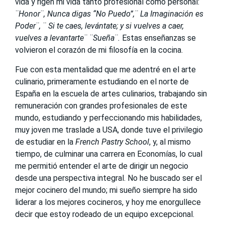
vida y rigen mi vida tanto profesional como personal:
¨Honor¨, Nunca digas “No Puedo”,¨ La Imaginación es
Poder¨, ¨ Si te caes, levántate; y si vuelves a caer,
vuelves a levantarte¨ ¨Sueña¨.
Estas enseñanzas se
volvieron el corazón de mi filosofía en la cocina.
Fue con esta mentalidad que me adentré en el arte
culinario, primeramente estudiando en el norte de
España en la escuela de artes culinarios, trabajando sin
remuneración con grandes profesionales de este
mundo, estudiando y perfeccionando mis habilidades,
muy joven me traslade a USA, donde tuve el privilegio
de estudiar en la
French Pastry School
, y, al mismo
tiempo, de culminar una carrera en Economías, lo cual
me permitió entender el arte de dirigir un negocio
desde una perspectiva integral. No he buscado ser el
mejor cocinero del mundo; mi sueño siempre ha sido
liderar a los mejores cocineros, y hoy me enorgullece
decir que estoy rodeado de un equipo excepcional.