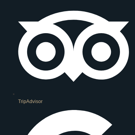
TripAdvisor