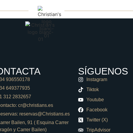
ERIA
BLOG
RE
ONTACTA
SÍGUENOS
34 936550178
Instagram
34 649377935
Tiktok
1 312 2832657
Youtube
ontacto: cr@christians.es
Facebook
eservas: reservas@Christians.es
Twitter (X)
arrer Bailen, 91 ( Esquina Carrer
ragón y Carrer Bailen)
TripAdvisor