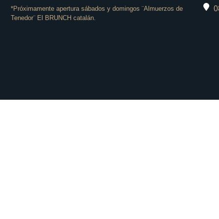
0
*Próximamente apertura sábados y domingos ¨Almuerzos de
Tenedor¨ El BRUNCH catalán.