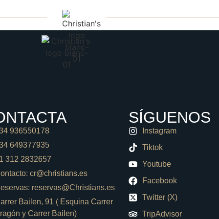
ERIA
BLOG
RE
ONTACTA
SÍGUENOS
34 936550178
Instagram
34 649377935
Tiktok
1 312 2832657
Youtube
ontacto: cr@christians.es
Facebook
eservas: reservas@Christians.es
Twitter (X)
arrer Bailen, 91 ( Esquina Carrer
ragón y Carrer Bailen)
TripAdvisor