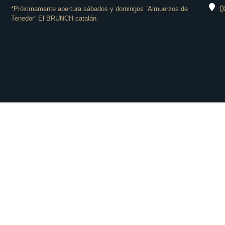
0
*Próximamente apertura sábados y domingos ¨Almuerzos de
Tenedor¨ El BRUNCH catalán.